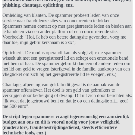
phishing, chantage, oplichting, enz.
Omleiding van klanten. De spammer probeert leden van onze
service naar frauduleuze sites van concurrenten te lokken.
Spammers nemen contact op met geregistreerde leden en bieden aan
te handelen via een ander platform of een concurrerende site.
Voorbeeld: "Hoi, ik heb een betere datingsite gevonden, voeg me
daar toe, mijn gebruikersnaam is xxx";
Oplichterij. De modus operandi kan als volgt zijn: de spammer
wisselt uit met een geregistreerd lid en schept een emotionele band
met hem of haar. De spammer gebruikt dan een of andere reden om
het lid om geld te vragen (sterfgeval in de familie, aankoop van een
vliegticket om zich bij het geregistreerde lid te voegen, enz.)
Chantage, afpersing van geld. In dit geval is de aanpak van de
spammer offensiever. Het doel is om geld van gebruikers te
verkrijgen door bedreiging of dwang. Dit uit zich door berichten als:
"Ik weet dat je getrouwd bent en dat je op een datingsite zit... geef
me 500 euro".
De strijd tegen spammers vraagt tegenwoordig een aanzienlijk
budget aan ons en dit is vooral nodig voor jouw veiligheid
(moderators, fraudebestrijdingsdienst, steeds efficiëntere
technische tools, enz.)